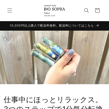
コンテ
カ
ンツに
進む
ー
ト
10,000円以上購入で配送料無料。配送料についてはこちら
仕事中にほっとリラックス。
3つのステップで1分気分転換