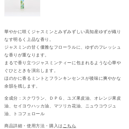
華やかに咲くジャスミンと
みずみずしい高知産ゆずが織り
なす
明るく上品な香り。
ジャスミンの甘く優雅なフローラルに、
ゆずのフレッシュ
な香りが重なります。
まるで香り立つジャスミンティーに包まれるような
心華や
ぐひとときを演出します。
ほのかに香るミントとフランキンセンスが
後味に爽やかな
余韻を残します。
全成分：スクワラン、ＤＰＧ、ユズ果皮油、オレンジ果皮
油、セイヨウハッカ油、マツリカ花油、ニュウコウジュ
油、トコフェロール
商品詳細・使用方法・購入は
こちら