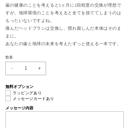
歯の健康のことを考えると1ヶ月に1回程度の交換が理想で
すが、地球環境のことを考えると全てを捨ててしまうのは
もったいないですよね。
痛んだヘッドブラシは交換し、慣れ親しんだ本体はそのま
まに。
あなたの歯と地球の未来を考えたずっと使える一本です。
数量
サ・
サ・
レ・
レ・
ド
ド
無料オプション
ミ
ミ
ラッピングあり
メッセージカードあり
ュ
ュ
ー
ー
メッセージ内容
の
の
数
数
量
量