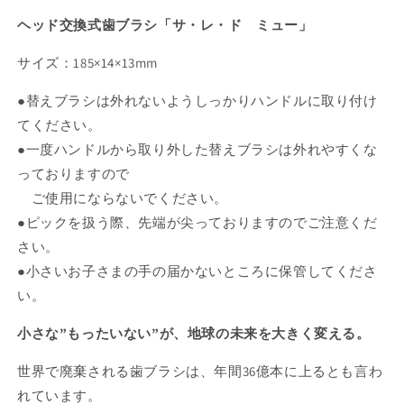
ン
は
ヘッド交換式歯ブラシ「サ・レ・ド ミュー」
売
り
切
サイズ：185×14×13mm
れ
て
い
●替えブラシは外れないようしっかりハンドルに取り付け
る
か
てください。
販
売
●一度ハンドルから取り外した替えブラシは外れやすくな
で
き
っておりますので
ま
せ
ご使用にならないでください。
ん
●ピックを扱う際、先端が尖っておりますのでご注意くだ
さい。
●小さいお子さまの手の届かないところに保管してくださ
い。
小さな”もったいない”が、地球の未来を大きく変える。
世界で廃棄される歯ブラシは、年間36億本に上るとも言わ
れています。