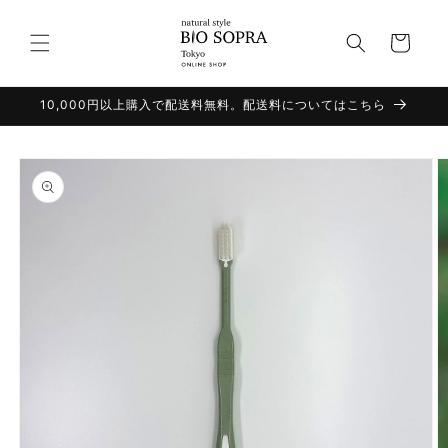
コンテ
カ
ンツに
進む
ー
ト
10,000円以上購入で配送料無料。配送料についてはこちら
商品情
報にス
キップ