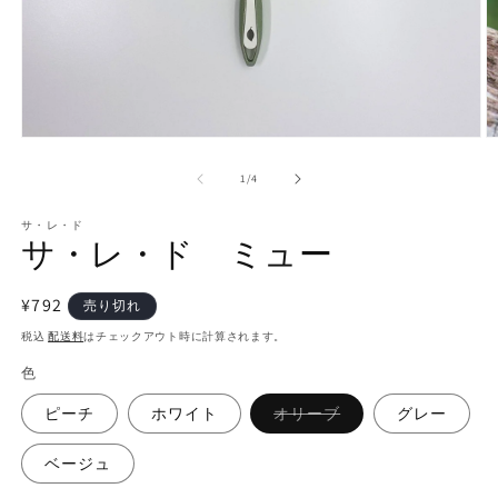
モ
ー
の
1
/
4
ダ
ル
で
サ・レ・ド
サ・レ・ド ミュー
メ
デ
ィ
通
¥792
ア
売り切れ
(1)
(2
常
税込
配送料
はチェックアウト時に計算されます。
を
価
開
色
く
格
バ
ピーチ
ホワイト
オリーブ
グレー
リ
エ
ー
ベージュ
シ
ョ