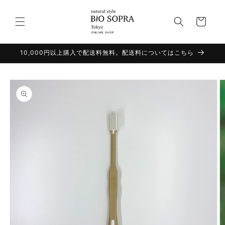
コンテ
カ
ンツに
進む
ー
ト
10,000円以上購入で配送料無料。配送料についてはこちら
商品情
報にス
キップ