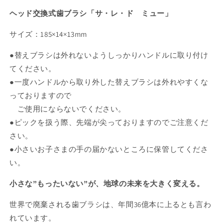
ン
は
ヘッド交換式歯ブラシ「サ・レ・ド ミュー」
売
り
切
サイズ：185×14×13mm
れ
て
い
●替えブラシは外れないようしっかりハンドルに取り付け
る
か
てください。
販
売
●一度ハンドルから取り外した替えブラシは外れやすくな
で
き
っておりますので
ま
せ
ご使用にならないでください。
ん
●ピックを扱う際、先端が尖っておりますのでご注意くだ
さい。
●小さいお子さまの手の届かないところに保管してくださ
い。
小さな”もったいない”が、地球の未来を大きく変える。
世界で廃棄される歯ブラシは、年間36億本に上るとも言わ
れています。