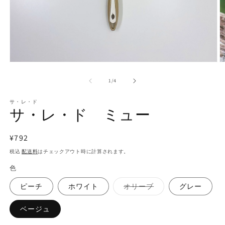
モ
ー
の
1
/
4
ダ
ル
で
サ・レ・ド
サ・レ・ド ミュー
メ
デ
ィ
通
¥792
ア
(1)
(2
常
税込
配送料
はチェックアウト時に計算されます。
を
価
開
色
く
格
バ
ピーチ
ホワイト
オリーブ
グレー
リ
エ
ー
ベージュ
シ
ョ