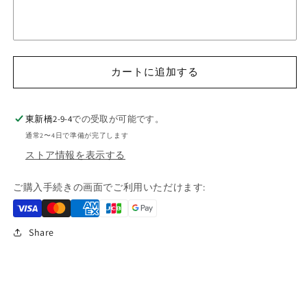
を
を
減
増
ら
や
す
す
カートに追加する
東新橋2-9-4
での受取が可能です。
通常2〜4日で準備が完了します
ストア情報を表示する
ご購入手続きの画面でご利用いただけます:
Share