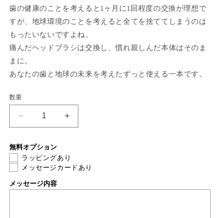
歯の健康のことを考えると1ヶ月に1回程度の交換が理想で
すが、地球環境のことを考えると全てを捨ててしまうのは
もったいないですよね。
痛んだヘッドブラシは交換し、慣れ親しんだ本体はそのま
まに。
あなたの歯と地球の未来を考えたずっと使える一本です。
数量
サ・
サ・
レ・
レ・
ド
ド
無料オプション
ミ
ミ
ラッピングあり
メッセージカードあり
ュ
ュ
ー
ー
メッセージ内容
の
の
数
数
量
量